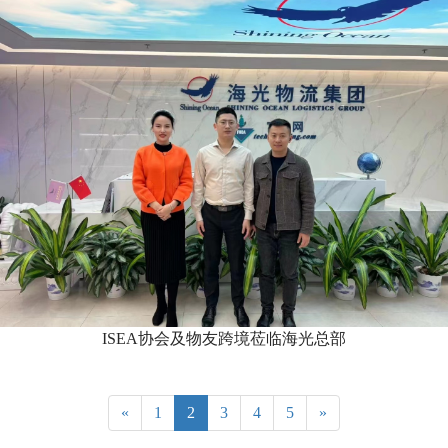
ISEA协会及物友跨境莅临海光总部
«
1
2
3
4
5
»